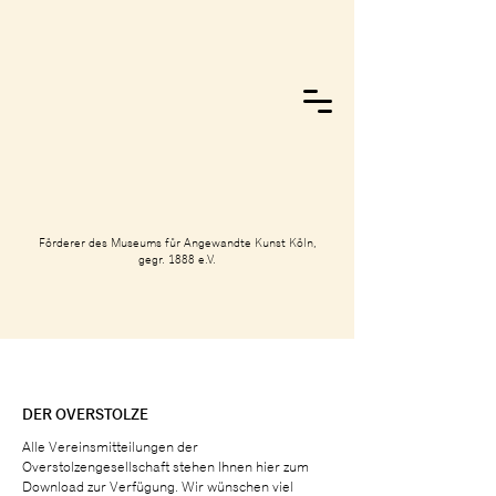
Förderer des Museums für Angewandte Kunst Köln,
gegr. 1888 e.V.
DER OVERSTOLZE
Alle Vereinsmitteilungen der
Overstolzengesellschaft stehen Ihnen hier zum
Download zur Verfügung. Wir wünschen viel