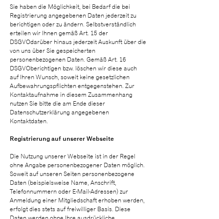
Sie haben die Möglichkeit, bei Bedarf die bei
Registrierung angegebenen Daten jederzeit zu
berichtigen oder zu ändern. Selbstverständlich
erteilen wir Ihnen gemäß Art. 15 der
DSGVOdarüber hinaus jederzeit Auskunft über die
von uns über Sie gespeicherten
personenbezogenen Daten. Gemäß Art. 16
DSGVOberichtigen bzw. löschen wir diese auch
auf Ihren Wunsch, soweit keine gesetzlichen
Aufbewahrungspflichten entgegenstehen. Zur
Kontaktaufnahme in diesem Zusammenhang
nutzen Sie bitte die am Ende dieser
Datenschutzerklärung angegebenen
Kontaktdaten.
Registrierung auf unserer Webseite
Die Nutzung unserer Webseite ist in der Regel
ohne Angabe personenbezogener Daten möglich.
Soweit auf unseren Seiten personenbezogene
Daten (beispielsweise Name, Anschrift,
Telefonnummern oder E-Mail-Adressen) zur
Anmeldung einer Mitgliedschaft erhoben werden,
erfolgt dies stets auf freiwilliger Basis. Diese
Daten werden ohne Ihre ausdrückliche