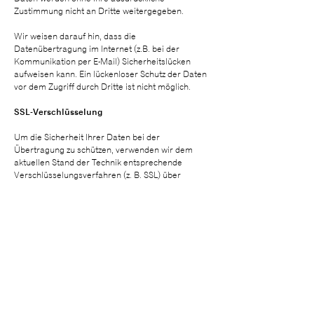
Zustimmung nicht an Dritte weitergegeben.
Wir weisen darauf hin, dass die
Datenübertragung im Internet (z.B. bei der
Kommunikation per E-Mail) Sicherheitslücken
aufweisen kann. Ein lückenloser Schutz der Daten
vor dem Zugriff durch Dritte ist nicht möglich.
SSL-Verschlüsselung
Um die Sicherheit Ihrer Daten bei der
Übertragung zu schützen, verwenden wir dem
aktuellen Stand der Technik entsprechende
Verschlüsselungsverfahren (z. B. SSL) über
HTTPS.
Digitale Zusendung von Informationen
Wenn Sie den Newsletter des Museums für
Angewandte Kunst Köln beziehen möchten,
benötigen wir von Ihnen eine E-Mail-Adresse
sowie Informationen, welche uns die Überprüfung
gestatten, dass Sie der Inhaber der angegebenen
E-Mail-Adresse und mit dem Empfang des
Newsletters einverstanden sind. Weitere Daten