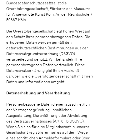
Bundesdatenschutzgesetzes ist die
Overstolzengesellschaft, Förderer des Museums
für Angewandte Kunst Köln, An der Rechtschule 7,
50667 Köln.
Die Overstolzengesellschaft legt hohen Wert auf
den Schutz Ihrer personenbezogenen Daten. Die
erhobenen Daten werden gemäß den
datenschutzrechtlichen Bestimmungen aus der
Datenschutzgrundverordnung (DSGVO)
verarbeitet und genutzt. Wir behandeln Ihre
personenbezogenen Daten vertraulich. Diese
Datenschutzerklärung gibt Ihnen Auskunft
darüber, wie die Overstolzengesellschaft mit Ihren
Daten und Informationen umgeht.
Datenerhebung und Verarbeitung
Personenbezogene Daten dienen ausschließlich
der Vertragsbegründung, inhaltlichen
Ausgestaltung, Durchführung oder Abwicklung
des Vertragsverhältnisses (Art. 6 I b DSGVO).
Wenn Sie sich für eine Mitgliedschaft in unserer
Gesellschaft registrieren, sei es auf dem Wege
eines schriftlichen Anmeldeformulars oder über