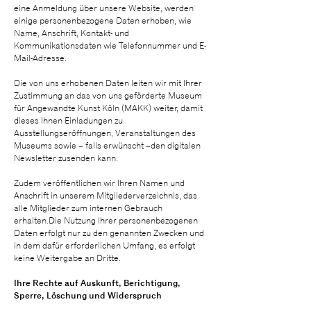
eine Anmeldung über unsere Website, werden
einige personenbezogene Daten erhoben, wie
Name, Anschrift, Kontakt- und
Kommunikationsdaten wie Telefonnummer und E-
Mail-Adresse.
Die von uns erhobenen Daten leiten wir mit Ihrer
Zustimmung an das von uns geförderte Museum
für Angewandte Kunst Köln (MAKK) weiter, damit
dieses Ihnen Einladungen zu
Ausstellungseröffnungen, Veranstaltungen des
Museums sowie – falls erwünscht –den digitalen
Newsletter zusenden kann.
Zudem veröffentlichen wir Ihren Namen und
Anschrift in unserem Mitgliederverzeichnis, das
alle Mitglieder zum internen Gebrauch
erhalten.Die Nutzung Ihrer personenbezogenen
Daten erfolgt nur zu den genannten Zwecken und
in dem dafür erforderlichen Umfang, es erfolgt
keine Weitergabe an Dritte.
Ihre Rechte auf Auskunft, Berichtigung,
Sperre, Löschung und Widerspruch