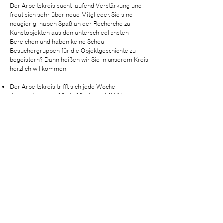
Der Arbeitskreis sucht laufend Verstärkung und
freut sich sehr über neue Mitglieder. Sie sind
neugierig, haben Spaß an der Recherche zu
Kunstobjekten aus den unterschiedlichsten
Bereichen und haben keine Scheu,
Besuchergruppen für die Objektgeschichte zu
begeistern? Dann heißen wir Sie in unserem Kreis
herzlich willkommen.
Der Arbeitskreis trifft sich jede Woche
donnerstags von 16 bis 18 Uhr im MAKK.
Die Führungen des Arbeitskreises finden
samstags und sonntags um 15 Uhr statt und sind
für Besucher:innen kostenfrei (nur der reguläre
Eintrittspreis).
Ansprechpartnerin: Susanne Pressner,
arbeitskreis@overstolzen.de